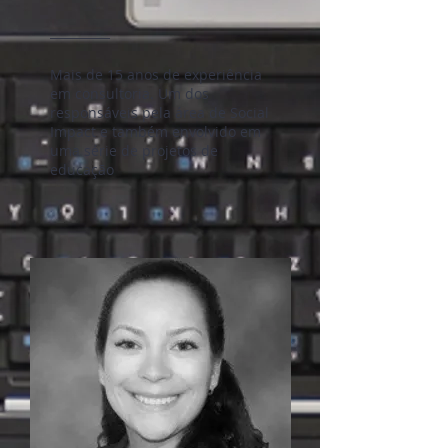
Mais de 15 anos de experiência
em consultoria. Um dos
responsáveis pela área de Social
Impact e também envolvido em
uma série de projetos de
educação