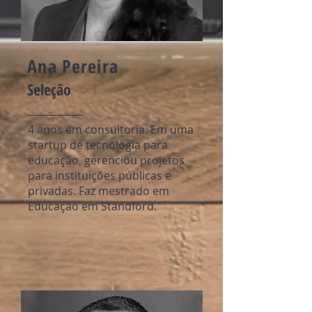
Ana Pereira
Seleção
4 anos em consultoria. Em uma
startup de tecnologia para
educação, gerenciou projetos
para instituições públicas e
privadas. Faz mestrado em
Educação em Standford.