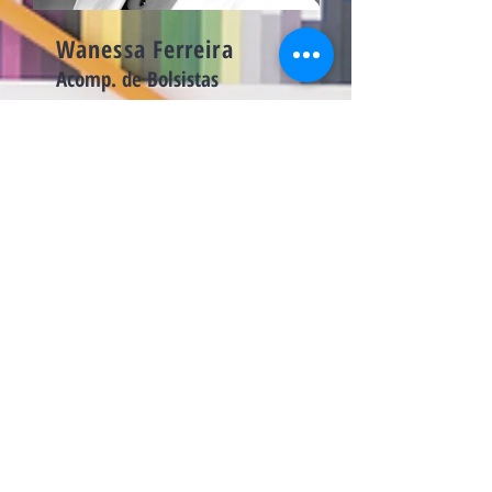
Wanessa Ferreira
Acomp. de Bolsistas
Quase 10 anos em consultoria,
com atuação em projetos de
educação no Brasil e nos EUA.
Faz parte do Programa de
Talentos Lemann Fellowship